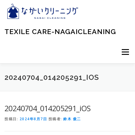
コ
ン
テ
ン
ツ
TEXILE CARE-NAGAICLEANING
へ
ス
キ
ッ
メニュー
プ
20240704_014205291_IOS
20240704_014205291_iOS
投稿日:
2024年8月7日
投稿者:
鈴木 俊二