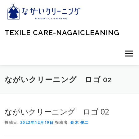
コ
ン
テ
ン
ツ
TEXILE CARE-NAGAICLEANING
へ
ス
キ
ッ
メニュー
プ
ながいクリーニング ロゴ 02
ながいクリーニング ロゴ 02
投稿日:
2022年12月19日
投稿者:
鈴木 俊二